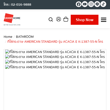
โทร : 02-016-9888
Shop Now
T
o
g
g
Home
BATHROOM
l
ที่ใส่กระดาษ AMERICAN STANDARD รุ่น ACACIA E K-1387-55-N โคร
e
n
a
v
i
g
a
t
i
o
n