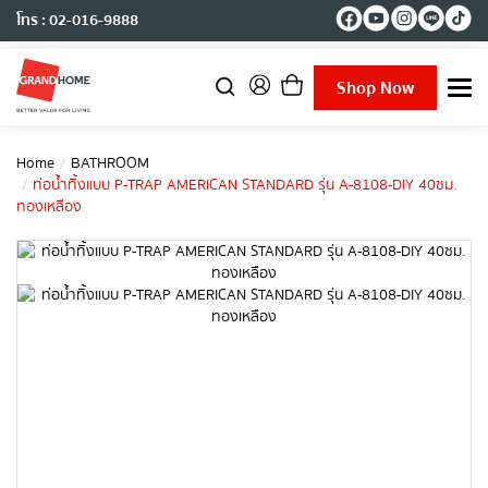
โทร : 02-016-9888
Shop Now
T
o
g
g
Home
BATHROOM
l
ท่อน้ำทิ้งแบบ P-TRAP AMERICAN STANDARD รุ่น A-8108-DIY 40ซม.
e
ทองเหลือง
n
a
v
i
g
a
t
i
o
n