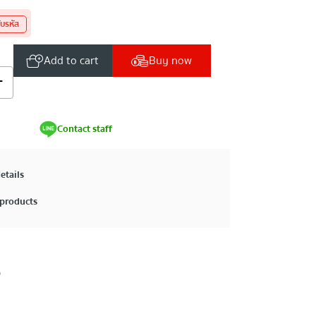
ับรหัส
Add to cart
Buy now
+
Contact staff
etails
products