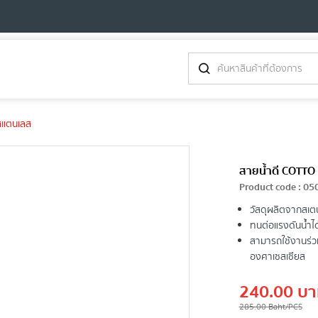
สแตนเลส
สายน้ำดี COTTO
Product code
:
05
วัสดุผลิตจากสเ
ทนต่อแรงดันน้ำได
สามารถใช้งานร่วมก
องศาเซสเซียส
240.00
บา
285.00
Baht
/PCS