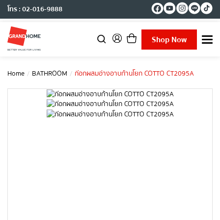
โทร : 02-016-9888
Shop Now
T
o
g
g
Home
BATHROOM
ก๊อกผสมอ่างอาบก้านโยก COTTO CT2095A
l
e
n
a
v
i
g
a
t
i
o
n