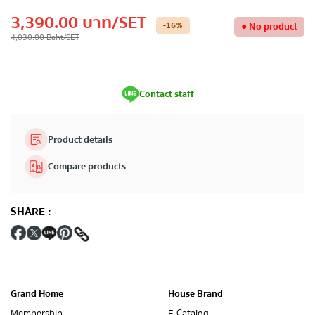
3,390.00
บาท
/SET
-16
%
●
No product
4,030.00
Baht
/SET
Contact staff
Product details
Compare products
SHARE
:
Grand Home
House Brand
Membership
E-Catalog