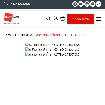
โทร : 02-016-9888
Shop Now
T
o
g
g
Home
BATHROOM
ฟลัชวาล์ว ชักโครก COTTO CT457XNS
l
e
n
a
v
i
g
a
t
i
o
n