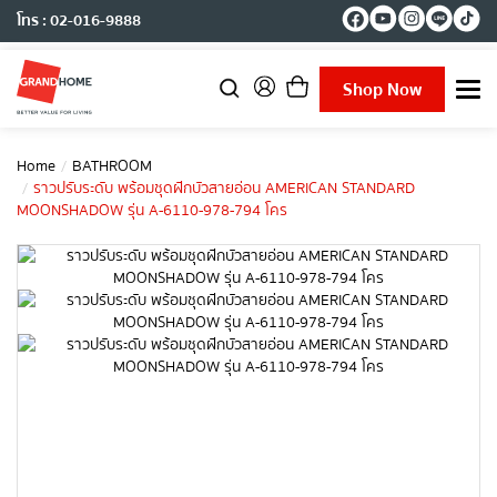
โทร : 02-016-9888
Shop Now
T
o
g
g
Home
BATHROOM
l
ราวปรับระดับ พร้อมชุดฝักบัวสายอ่อน AMERICAN STANDARD
e
MOONSHADOW รุ่น A-6110-978-794 โคร
n
a
v
i
g
a
t
i
o
n