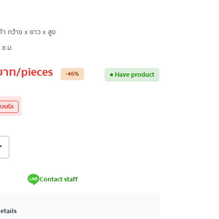
า กว้าง x ยาว x สูง
 ซ.ม.
บาท
/pieces
-46
%
●
Have product
ับรหัส
+
Contact staff
etails