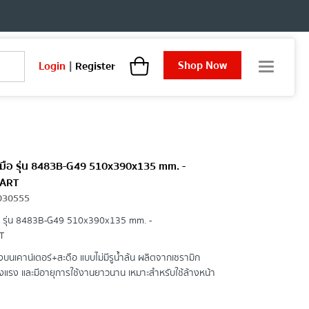
Shop Now
Login
|
Register
T
o
g
g
l
e
n
a
งมือ รุ่น 8483B-G49 510x390x135 mm. -
v
ART
i
030555
g
a
อ รุ่น 8483B-G49 510x390x135 mm. -
t
T
i
บนเคาน์เตอร์+สะดือ แบบไม่มีรูน้ำล้น ผลิตจากเซรามิก
o
แรง และมีอายุการใช้งานยาวนาน เหมาะสำหรับใช้ล้างหน้า
n