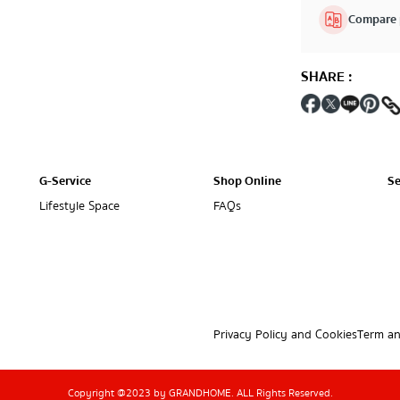
Compare 
SHARE
:
G-Service
Shop Online
Se
Lifestyle Space
FAQs
Privacy Policy and Cookies
Term an
Copyright @2023 by GRANDHOME. ALL Rights Reserved.