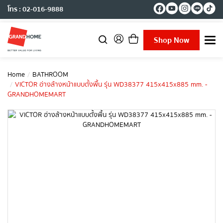
โทร : 02-016-9888
Shop Now
T
o
g
g
Home
BATHROOM
l
VICTOR อ่างล้างหน้าแบบตั้งพื้น รุ่น WD38377 415x415x885 mm. -
e
GRANDHOMEMART
n
a
v
i
g
a
t
i
o
n