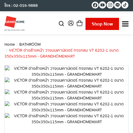
โทร : 02-016-9888
Shop Now
T
o
g
g
Home
BATHROOM
l
VICTOR อ่างล้างหน้า วางบนเคาน์เตอร์ ทรงกลม VT 6202-1 ขนาด
e
350x350x115mm - GRANDHOMEMART
n
a
v
i
g
a
t
i
o
n