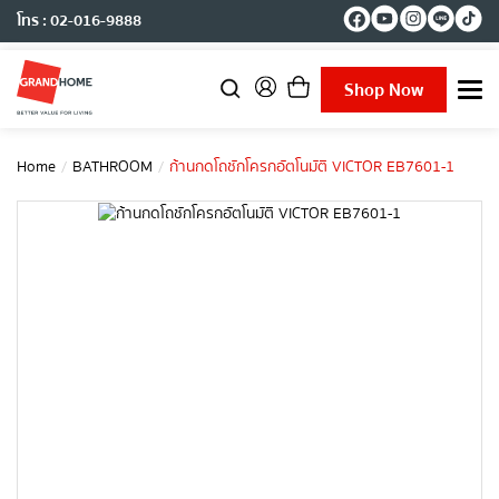
โทร : 02-016-9888
Shop Now
T
o
g
g
Home
BATHROOM
ก้านกดโถชักโครกอัตโนมัติ VICTOR EB7601-1
l
e
n
a
v
i
g
a
t
i
o
n