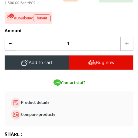
1,500.00
Baht
/PCS
0
คูปองส่วนลด
รับรหัส
Amount
-
+
Add to cart
Buy now
Contact staff
Product details
Compare products
SHARE
: