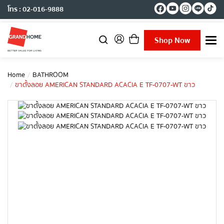
โทร : 02-016-9888
Shop Now
T
o
g
g
Home
BATHROOM
l
ขาตั้งลอย AMERICAN STANDARD ACACIA E TF-0707-WT ขาว
e
n
a
v
i
g
a
t
i
o
n