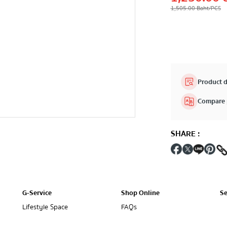
1,505.00
Baht
/PCS
Product d
Compare 
SHARE
:
G-Service
Shop Online
Se
Lifestyle Space
FAQs