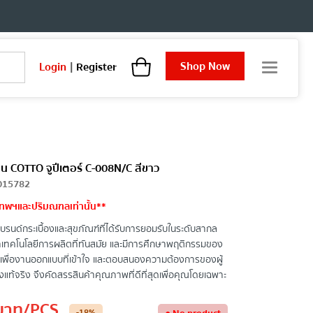
Shop Now
Login
|
Register
T
o
g
g
l
e
n
a
บน COTTO จูปีเตอร์ C-008N/C สีขาว
v
015782
i
เทพฯและปริมณฑลเท่านั้น**
g
a
บรนด์กระเบื้องและสุขภัณฑ์ที่ได้รับการยอมรับในระดับสากล
t
ฒนาเทคโนโลยีการผลิตที่ทันสมัย และมีการศึกษาพฤติกรรมของ
i
อง เพื่องานออกแบบที่เข้าใจ และตอบสนองความต้องการของผู้
o
างแท้จริง จึงคัดสรรสินค้าคุณภาพที่ดีที่สุดเพื่อคุณโดยเฉพาะ
n
บาท
/PCS
-18
%