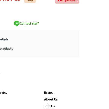
●
No product
Contact staff
etails
products
rvice
Branch
About Us
Join Us