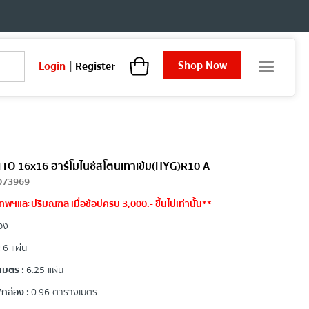
Shop Now
Login
|
Register
T
o
g
g
l
e
n
a
COTTO 16x16 ฮาร์โมไนซ์สโตนเทาเข้ม(HYG)R10 A
v
073969
i
ทพฯและปริมณฑล เมื่อช้อปครบ 3,000.- ขึ้นไปเท่านั้น**
g
a
อง
t
i
:
6 แผ่น
o
เมตร :
6.25 แผ่น
n
กล่อง :
0.96 ตารางเมตร