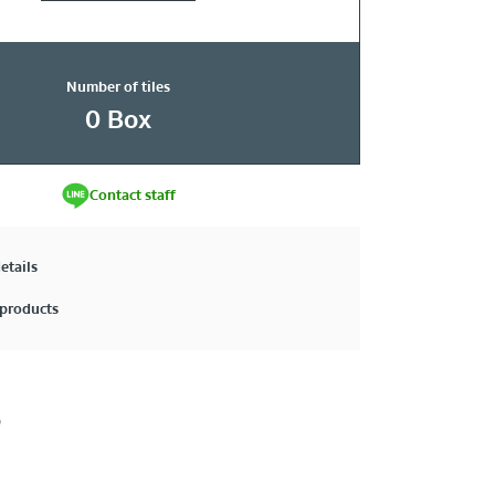
Number of tiles
0
Box
Contact staff
etails
products