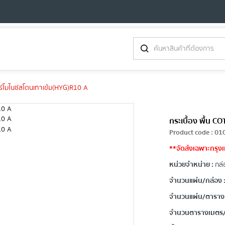
ร์โมไนซ์สโตนเทาเข้ม(HYG)R10 A
กระเบื้อง พื้น 
Product code
:
01
**จัดส่งเฉพาะกรุงเ
หน่วยจำหน่าย :
กล่
จำนวนแผ่น/กล่อง 
จำนวนแผ่น/ตาราง
จำนวนตารางเมตร/