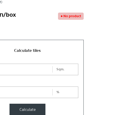
t)
ท
/box
●
No product
Calculate tiles
Sqm.
%
Calculate