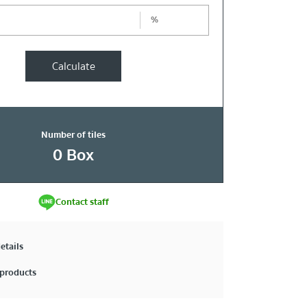
%
Calculate
Number of tiles
0
Box
Contact staff
etails
products