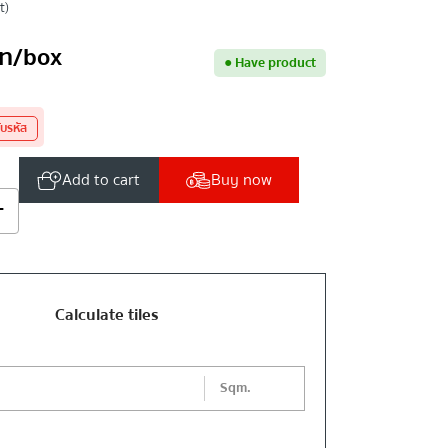
t)
ท
/box
●
Have product
ับรหัส
Add to cart
Buy now
+
Calculate tiles
Sqm.