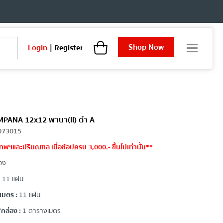
Shop Now
Login
|
Register
T
o
g
g
l
e
n
a
CAMPANA 12x12 พานา(II) ดำ A
v
073015
i
ทพฯและปริมณฑล เมื่อช้อปครบ 3,000.- ขึ้นไปเท่านั้น**
g
a
อง
t
i
:
11 แผ่น
o
เมตร :
11 แผ่น
n
กล่อง :
1 ตารางเมตร