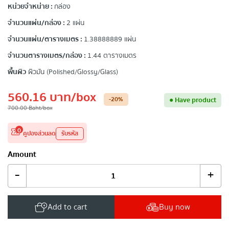
หน่วยจำหน่าย :
กล่อง
จำนวนแผ่น/กล่อง :
2 แผ่น
จำนวนแผ่น/ตารางเมตร :
1.38888889 แผ่น
จำนวนตารางเมตร/กล่อง :
1.44 ตารางเมตร
พื้นผิว
ผิวมัน (Polished/Glossy/Glass)
560.16
บาท
/box
-20
%
●
Have product
700.00
Baht
/box
0
คูปองส่วนลด
รับรหัส
Amount
-
+
Add to cart
Buy now