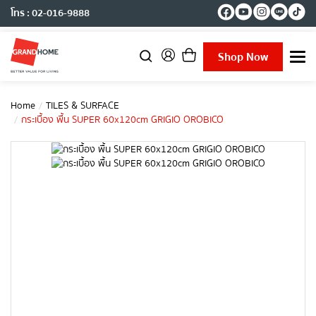
โทร : 02-016-9888
Shop Now
T
o
g
g
Home
TILES & SURFACE
l
กระเบื้อง พื้น SUPER 60x120cm GRIGIO OROBICO
e
n
a
v
i
g
a
t
i
o
n