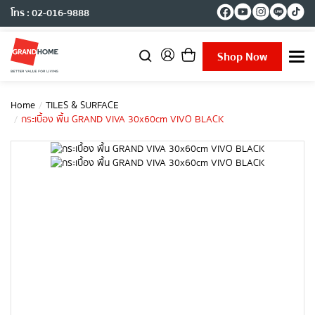
โทร : 02-016-9888
Shop Now
T
o
g
g
Home
TILES & SURFACE
l
กระเบื้อง พื้น GRAND VIVA 30x60cm VIVO BLACK
e
n
a
v
i
g
a
t
i
o
n