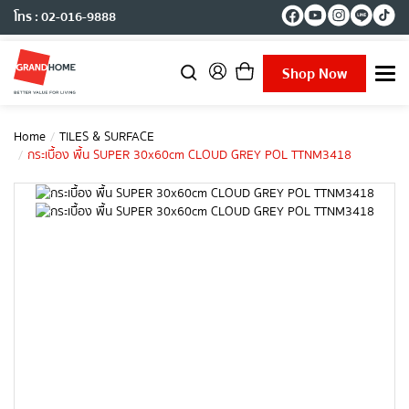
โทร : 02-016-9888
Shop Now
T
o
g
g
Home
TILES & SURFACE
l
กระเบื้อง พื้น SUPER 30x60cm CLOUD GREY POL TTNM3418
e
n
a
v
i
g
a
t
i
o
n