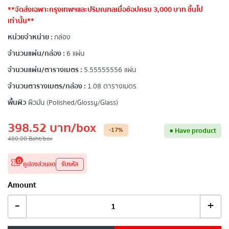
**จัดส่งเฉพาะกรุงเทพฯและปริมณฑลเมื่อช้อปครบ 3,000 บาท ขึ้นไป
เท่านั้น**
หน่วยจำหน่าย :
กล่อง
จำนวนแผ่น/กล่อง :
6 แผ่น
จำนวนแผ่น/ตารางเมตร :
5.55555556 แผ่น
จำนวนตารางเมตร/กล่อง :
1.08 ตารางเมตร
พื้นผิว
ผิวมัน (Polished/Glossy/Glass)
398.52
บาท
/box
-17
%
●
Have product
480.00
Baht
/box
0
คูปองส่วนลด
รับรหัส
Amount
-
+