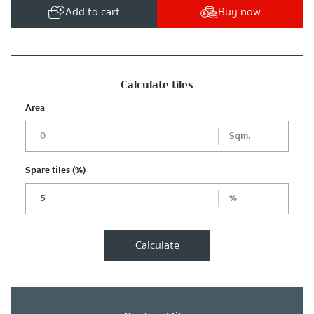
Add to cart
Buy now
Calculate tiles
Area
Sqm.
Spare tiles
(%)
%
Calculate