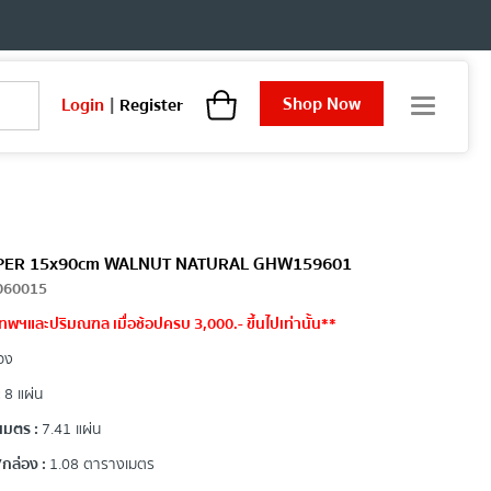
Shop Now
Login
|
Register
T
o
g
g
l
e
n
a
น SUPER 15x90cm WALNUT NATURAL GHW159601
v
060015
i
ทพฯและปริมณฑล เมื่อช้อปครบ 3,000.- ขึ้นไปเท่านั้น**
g
a
อง
t
i
:
8 แผ่น
o
เมตร :
7.41 แผ่น
n
กล่อง :
1.08 ตารางเมตร