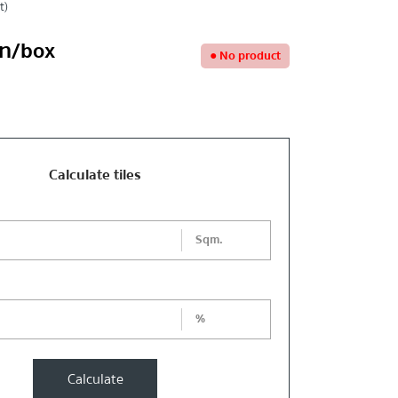
t)
ท
/box
●
No product
Calculate tiles
Sqm.
%
Calculate