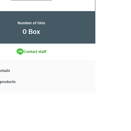
Number of tiles
0
Box
Contact staff
etails
products