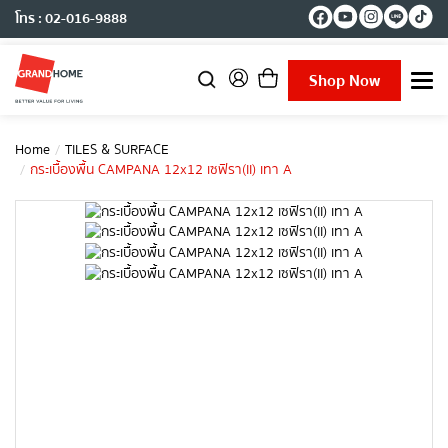
โทร : 02-016-9888
Shop Now
T
o
g
g
Home
TILES & SURFACE
l
กระเบื้องพื้น CAMPANA 12x12 เซฟิรา(II) เทา A
e
n
a
v
i
g
a
t
i
o
n