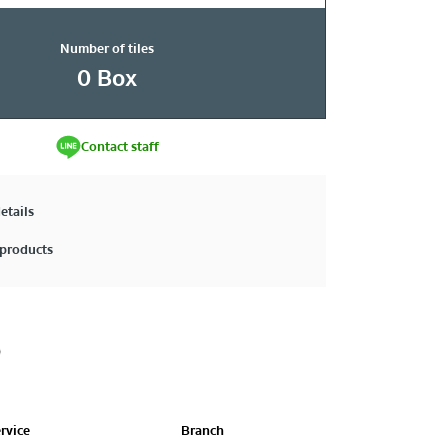
Number of tiles
0
Box
Contact staff
etails
products
rvice
Branch