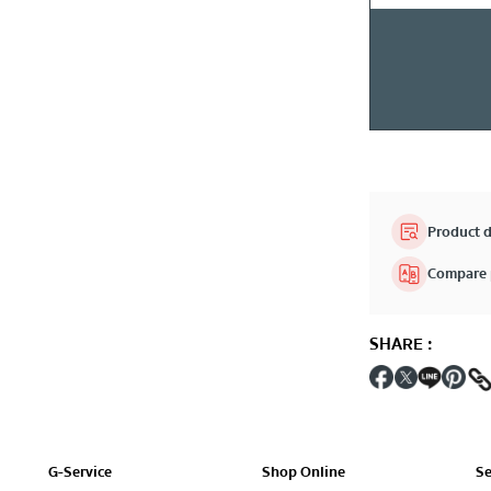
Product d
Compare 
SHARE
:
G-Service
Shop Online
Se