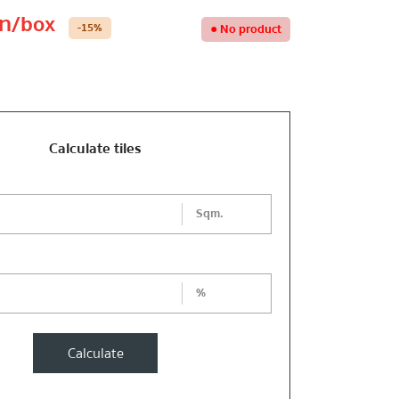
ท
/box
-15
%
●
No product
Calculate tiles
Sqm.
%
Calculate