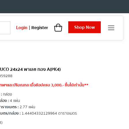
Shop Now
Login
|
Register
T
o
g
g
l
e
n
a
SOSUCO 24x24 พาเลซ ทอง A(PK4)
v
059288
i
ทพฯและปริมณฑล เมื่อช้อปครบ 3,000.- ขึ้นไปเท่านั้น**
g
a
 :
กล่อง
t
่อง :
4 แผ่น
i
ารางเมตร :
2.77 แผ่น
o
มตร/กล่อง :
1.44404332129964 ตารางเมตร
n
t)