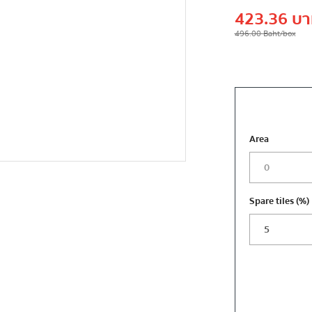
423.36
บา
496.00
Baht
/box
Area
Spare tiles
(%)