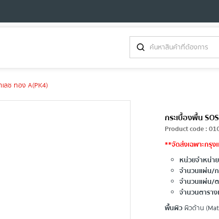
พาเลซ ทอง A(PK4)
กระเบื้องพื้น 
Product code
:
01
**จัดส่งเฉพาะกรุงเ
หน่วยจำหน่าย
จำนวนแผ่น/กล
จำนวนแผ่น/ต
จำนวนตารางเ
พื้นผิว
ผิวด้าน (Mat