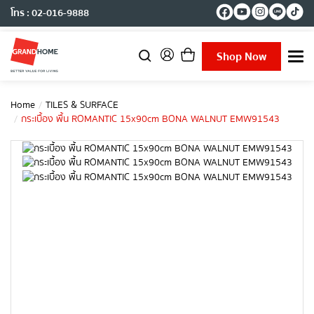
โทร : 02-016-9888
Shop Now
T
o
g
g
Home
TILES & SURFACE
l
กระเบื้อง พื้น ROMANTIC 15x90cm BONA WALNUT EMW91543
e
n
a
v
i
g
a
t
i
o
n