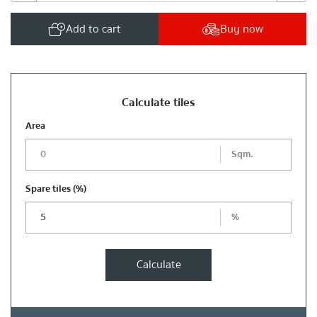
Add to cart
Buy now
Calculate tiles
Area
Sqm.
Spare tiles
(%)
%
Calculate