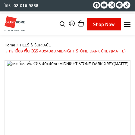
โทร : 02-016-9888
Shop Now
T
o
g
g
Home
TILES & SURFACE
l
กระเบื้อง พื้น CGS 40x40ซม.MIDNIGHT STONE DARK GREY(MATTE)
e
n
a
v
i
g
a
t
i
o
n