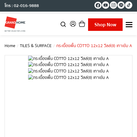
โทร : 02-016-9888
Shop Now
T
o
g
g
Home
TILES & SURFACE
กระเบื้องพื้น COTTO 12x12 วีลล์(II) เทาเข้ม A
l
e
n
a
v
i
g
a
t
i
o
n