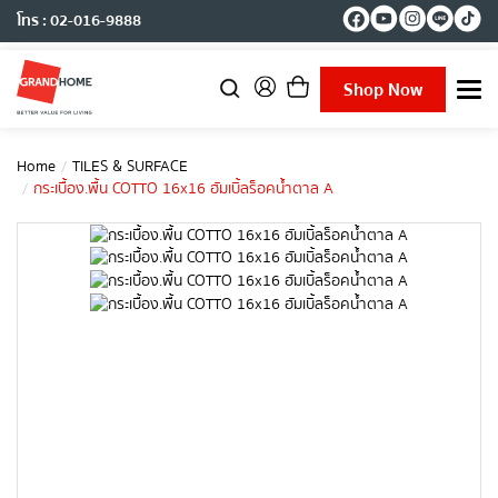
โทร : 02-016-9888
Shop Now
T
o
g
g
Home
TILES & SURFACE
l
กระเบื้อง.พื้น COTTO 16x16 ฮัมเบิ้ลร็อคน้ำตาล A
e
n
a
v
i
g
a
t
i
o
n