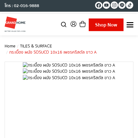
โทร : 02-016-9888
Shop Now
T
o
g
g
Home
TILES & SURFACE
l
กระเบื้อง ผนัง SOSUCO 10x16 เพชรคริสตัล ขาว A
e
n
a
v
i
g
a
t
i
o
n