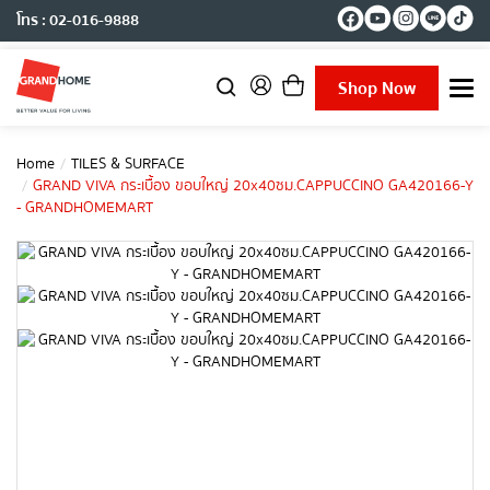
โทร : 02-016-9888
Shop Now
T
o
g
g
Home
TILES & SURFACE
l
GRAND VIVA กระเบื้อง ขอบใหญ่ 20x40ซม.CAPPUCCINO GA420166-Y
e
- GRANDHOMEMART
n
a
v
i
g
a
t
i
o
n