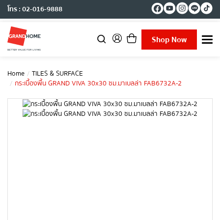
โทร : 02-016-9888
Shop Now
T
o
g
g
Home
TILES & SURFACE
l
กระเบื้องพื้น GRAND VIVA 30x30 ซม.มาเบลล่า FAB6732A-2
e
n
a
v
i
g
a
t
i
o
n