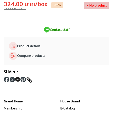
324.00
บาท
/box
-35
%
●
No product
496.00
Baht
/box
Contact staff
Product details
Compare products
SHARE
:
Grand Home
House Brand
Membership
E-Catalog