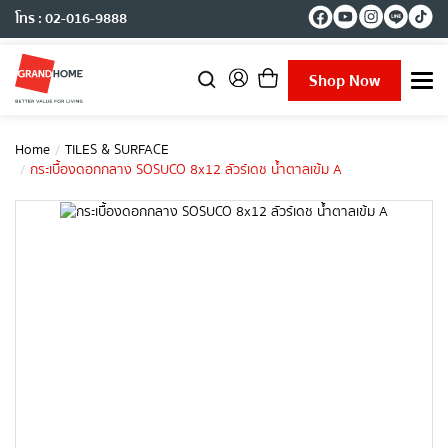
โทร : 02-016-9888
Shop Now
T
o
g
g
Home
TILES & SURFACE
l
กระเบื้องดอกกลาง SOSUCO 8x12 ลัวร์เดช น้ำตาลเข้ม A
e
n
a
v
i
g
a
t
i
o
n