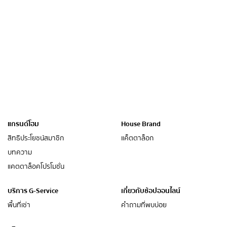
แกรนด์โฮม
House Brand
สิทธิประโยชน์สมาชิก
แค็ตตาล็อก
บทความ
แคตตาล็อคโปรโมชั่น
บริการ G-Service
เกี่ยวกับช้อปออนไลน์
พื้นที่เช่า
คำถามที่พบบ่อย