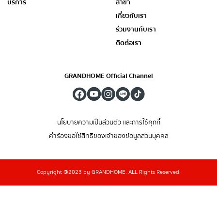
บริการ
สาขา
เกี่ยวกับเรา
ร่วมงานกับเรา
ติดต่อเรา
GRANDHOME Official Channel
นโยบายความเป็นส่วนตัว และการใช้คุกกี้
คำร้องขอใช้สิทธิของเจ้าของข้อมูลส่วนบุคคล
Copyright @2023 by GRANDHOME. ALL Rights Reserved.