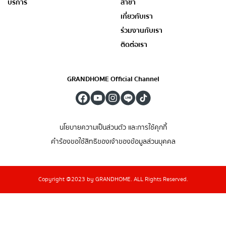
บริการ
สาขา
เกี่ยวกับเรา
ร่วมงานกับเรา
ติดต่อเรา
GRANDHOME Official Channel
นโยบายความเป็นส่วนตัว และการใช้คุกกี้
คำร้องขอใช้สิทธิของเจ้าของข้อมูลส่วนบุคคล
Copyright @2023 by GRANDHOME. ALL Rights Reserved.