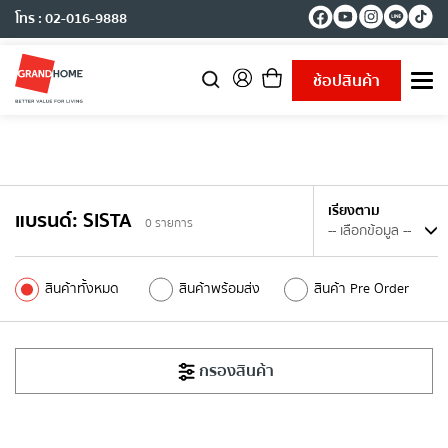
โทร : 02-016-9888
ช้อปสินค้า
T
o
g
g
l
e
n
เรียงตาม
แบรนด์
:
SISTA
a
0
รายการ
v
i
g
สินค้าทั้งหมด
สินค้าพร้อมส่ง
สินค้า Pre Order
a
t
i
o
กรองสินค้า
n