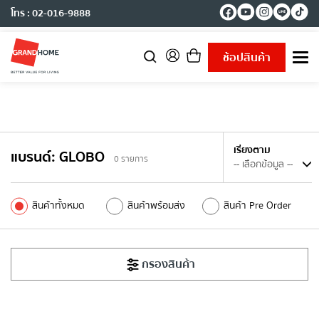
โทร : 02-016-9888
ช้อปสินค้า
T
o
g
g
l
e
n
เรียงตาม
แบรนด์
:
GLOBO
a
0
รายการ
v
i
g
สินค้าทั้งหมด
สินค้าพร้อมส่ง
สินค้า Pre Order
a
t
i
o
กรองสินค้า
n