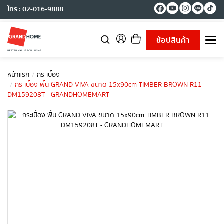
โทร : 02-016-9888
ช้อปสินค้า
T
o
g
g
หน้าแรก
กระเบื้อง
l
กระเบื้อง พื้น GRAND VIVA ขนาด 15x90cm TIMBER BROWN R11
e
DM159208T - GRANDHOMEMART
n
a
v
i
g
a
t
i
o
n