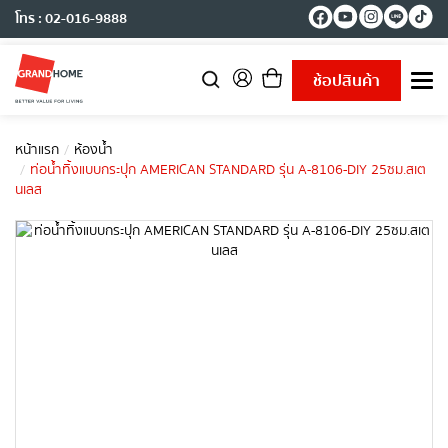
โทร : 02-016-9888
ช้อปสินค้า
T
o
g
g
หน้าแรก
ห้องน้ำ
l
ท่อน้ำทิ้งแบบกระปุก AMERICAN STANDARD รุ่น A-8106-DIY 25ซม.สเต
e
นเลส
n
a
v
i
g
a
t
i
o
n